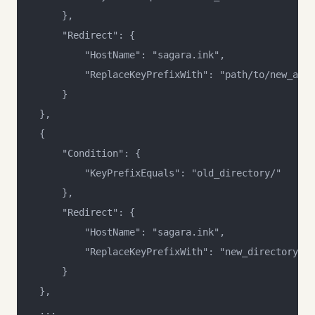
        },
        "Redirect": {
            "HostName": "sagara.ink",
            "ReplaceKeyPrefixWith": "path/to/new_arti
        }
    },
    {
        "Condition": {
            "KeyPrefixEquals": "old_directory/"
        },
        "Redirect": {
            "HostName": "sagara.ink",
            "ReplaceKeyPrefixWith": "new_directory/"
        }
    },
    ...