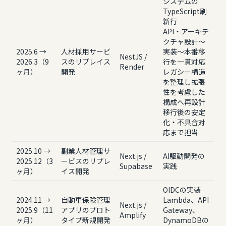
システムの
TypeScript刷
新行
API・アーキテ
クチャ設計〜
2025.6 →
人材採用サービ
実装〜本番移
NestJS /
2026.3（9
スのリプレイス
行を一貫対応
Render
ヶ月）
開発
レガシー構造
を整理し拡張
性を考慮した
構成へ再設計
移行後の安定
化・不具合対
応まで担当
2025.10 →
副業人材管理サ
Next.js /
AI駆動開発の
2025.12（3
ービスのリプレ
Supabase
実践
ヶ月）
イス開発
OIDCの実装
2024.11 →
自動車保険管理
Lambda、API
Next.js /
2025.9（11
アプリのプロト
Gateway、
Amplify
ヶ月）
タイプ新規開発
DynamoDBの