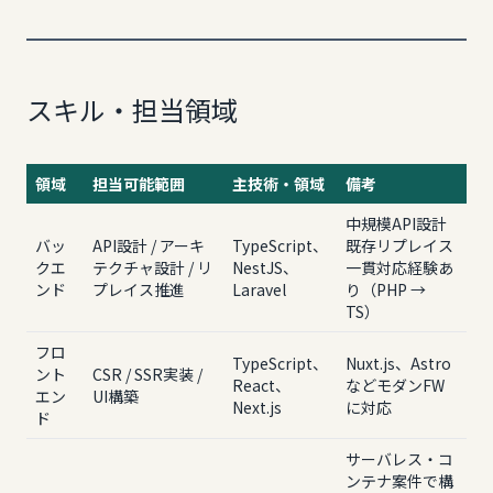
スキル・担当領域
領域
担当可能範囲
主技術・領域
備考
中規模API設計
バッ
API設計 / アーキ
TypeScript、
既存リプレイス
クエ
テクチャ設計 / リ
NestJS、
一貫対応経験あ
ンド
プレイス推進
Laravel
り（PHP →
TS）
フロ
TypeScript、
Nuxt.js、Astro
ント
CSR / SSR実装 /
React、
などモダンFW
エン
UI構築
Next.js
に対応
ド
サーバレス・コ
ンテナ案件で構