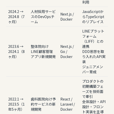
利用
2024.2 →
人材採用サービ
JavaScriptか
Next.js /
2024.8（7
スのDevOpsチ
らTypeScript
Docker
ヶ月）
ーム
のリプレイス
LINEプラット
フォーム
（LIFF）との
2023.6 →
整体院向け
Next.js /
連携
2024.1（8
LINE顧客管理
Go /
DDD思想を取
ヶ月）
アプリ新規開発
Docker
り入れたAPI実
装
ジュニアメン
バー育成
プロダクトの
初期構築フェ
ーズを技術面
で牽引
2022.1 →
歯科医院向け予
React /
全体設計・API
2023.5（1
約サービスの新
Laravel /
設計・フロン
年5ヶ月）
規開発
Docker
ト実装を主導