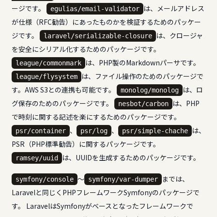
ージです。
は、メールアドレス
egulias/email-validator
が仕様（RFC勧告）にあったものかを検証するためのパッケー
ジです。
は、クロージャ
laravel/serializable-closure
を安全にシリアル化するためのパッケージです。
は、PHP製のMarkdownパーサです。
league/commonmark
は、ファイル操作のためのパッケージで
league/flysystem
す。AWS S3との連携も可能です。
は、ロ
monolog/monolog
グ保存のためのパッケージです。
は、PHP
nesbot/carbon
で時刻に関する記述を楽にするためのパッケージです。
、
、
は、
psr/container
psr/log
psr/simple-chache
PSR（PHP標準勧告）に関するパッケージです。
は、UUIDを生成するためのパッケージです。
ramsey/uuid
〜
までは、
symfony/console
symfony/var-dumper
Laravelと同じくPHPフレームワーク
Symfony
のパッケージで
す。 LaravelはSymfonyがベースとなったフレームワークで