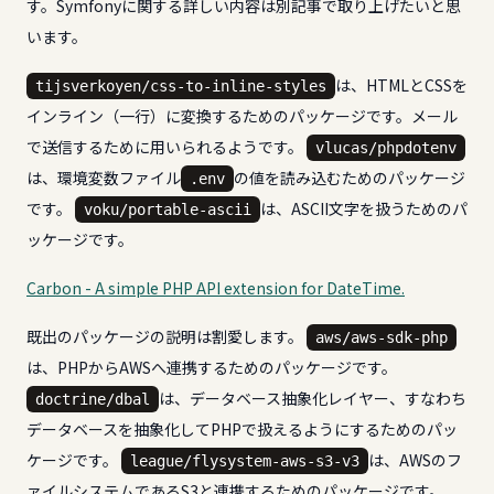
す。Symfonyに関する詳しい内容は別記事で取り上げたいと思
います。
は、HTMLとCSSを
tijsverkoyen/css-to-inline-styles
インライン（一行）に変換するためのパッケージです。メール
で送信するために用いられるようです。
vlucas/phpdotenv
は、環境変数ファイル
の値を読み込むためのパッケージ
.env
です。
は、ASCII文字を扱うためのパ
voku/portable-ascii
ッケージです。
Carbon - A simple PHP API extension for DateTime.
既出のパッケージの説明は割愛します。
aws/aws-sdk-php
は、PHPからAWSへ連携するためのパッケージです。
は、データベース抽象化レイヤー、すなわち
doctrine/dbal
データベースを抽象化してPHPで扱えるようにするためのパッ
ケージです。
は、AWSのフ
league/flysystem-aws-s3-v3
ァイルシステムであるS3と連携するためのパッケージです。