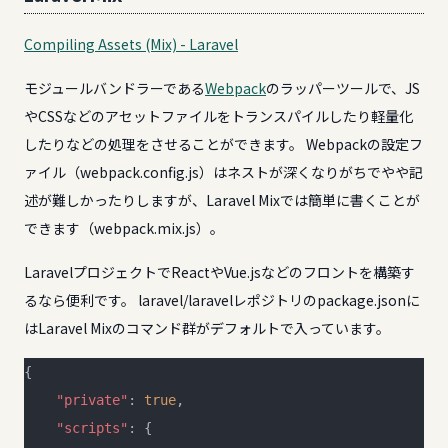
Compiling Assets (Mix) - Laravel
モジュールバンドラーである
Webpack
のラッパーツールで、JS
やCSSなどのアセットファイルをトランスパイルしたり軽量化
したりなどの処理をさせることができます。 Webpackの設定フ
ァイル（webpack.config.js）はネストが深くなりがちでやや記
述が難しかったりしますが、Laravel Mixでは簡単に書くことが
できます（webpack.mix.js）。
LaravelプロジェクトでReactやVue.jsなどのフロントを構築す
るなら便利です。 laravel/laravelレポジトリのpackage.jsonに
はLaravel Mixのコマンド群がデフォルトで入っています。
{
    "private"
: 
true
,
    "scripts"
: {