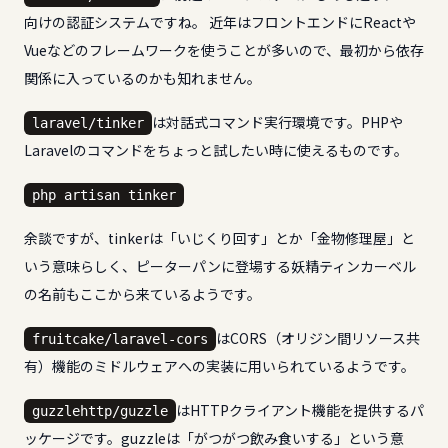
向けの認証システムですね。 近年はフロントエンドにReactや
Vueなどのフレームワークを使うことが多いので、最初から依存
関係に入っているのかも知れません。
は対話式コマンド実行環境です。PHPや
laravel/tinker
Laravelのコマンドをちょっと試したい時に使えるものです。
php artisan tinker
余談ですが、tinkerは「いじくり回す」とか「金物修理屋」と
いう意味らしく、ピーターパンに登場する妖精ティンカーベル
の名前もここから来ているようです。
はCORS（オリジン間リソース共
fruitcake/laravel-cors
有）機能のミドルウェアへの実装に用いられているようです。
はHTTPクライアント機能を提供するパ
guzzlehttp/guzzle
ッケージです。guzzleは「がつがつ飲み食いする」という意