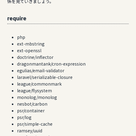
係を見ていきましょう。
require
php
ext-mbstring
ext-openssl
doctrine/inflector
dragonmantank/cron-expression
egulias/email-validator
laravel/serializable-closure
league/commonmark
league/flysystem
monolog/monolog
nesbot/carbon
psr/container
psr/log
psr/simple-cache
ramsey/uuid