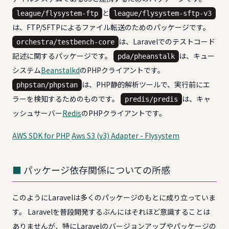
と
league/flysystem-ftp
league/flysystem-sftp-v3
は、FTP/SFTPによるファイル転送のためのパッケージです。
は、Laravelでのテストコード
orchestra/testbench-core
記述に関するパッケージです。
は、キュー
pda/pheanstalk
システム
Beanstalkd
のPHPクライアントです。
は、PHP静的解析ツールで、実行前にエ
phpstan/phpstan
ラーを検知するためのものです。
は、キャ
predis/predis
ッシュサーバー
Redis
のPHPクライアントです。
AWS SDK for PHP
Aws S3 (v3) Adapter - Flysystem
パッケージ依存関係についての所感
このようにLaravelは多くのパッケージのもとに成り立っていま
す。 Laravelを普段開発するぶんにはそれほど意識することは
ありませんが、特にLaravelのバージョンアップやパッケージの