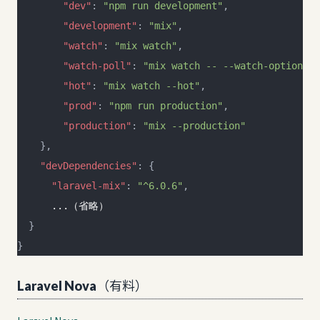
        "dev"
: 
"npm run development"
,
        "development"
: 
"mix"
,
        "watch"
: 
"mix watch"
,
        "watch-poll"
: 
"mix watch -- --watch-options-p
        "hot"
: 
"mix watch --hot"
,
        "prod"
: 
"npm run production"
,
        "production"
: 
"mix --production"
    },
    "devDependencies"
: {
      "laravel-mix"
: 
"^6.0.6"
,
      ...（省略）
  }
}
Laravel Nova（有料）