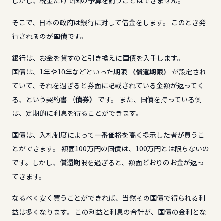
しかし、税金だけで国の予算を賄うことはできません。
そこで、日本の政府は銀行に対して借金をします。 このとき発
行されるのが
国債
です。
銀行は、お金を貸すのと引き換えに国債を入手します。
国債は、1年や10年などといった期限
（償還期限）
が設定され
ていて、それを過ぎると券面に記載されている金額が返ってく
る、という契約書
（債券）
です。 また、国債を持っている側
は、定期的に利息を得ることができます。
国債は、入札制度によって一番価格を高く提示した者が買うこ
とができます。 額面100万円の国債は、100万円とは限らないの
です。しかし、償還期限を過ぎると、額面どおりのお金が返っ
てきます。
なるべく安く買うことができれば、当然その国債で得られる利
益は多くなります。 この利益と利息の合計が、国債の金利とな