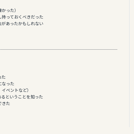
疎かった）
し持っておくべきだった
法があったかもしれない
めた
になった
、イベントなど）
あるということを知った
できた