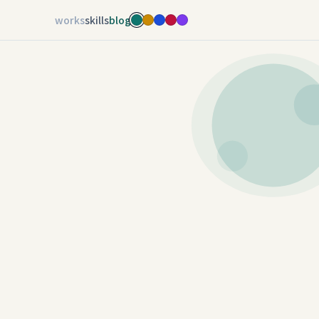
works
skills
blog