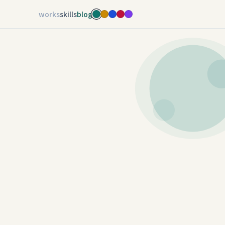
works
skills
blog