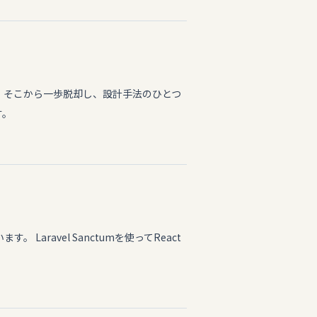
。 そこから一歩脱却し、設計手法のひとつ
す。
Laravel Sanctumを使ってReact