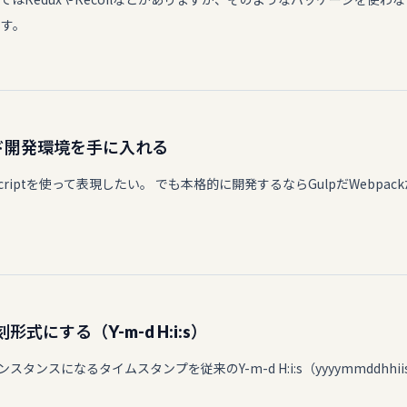
ます。
ンド開発環境を手に入れる
riptを使って表現したい。 でも本格的に開発するならGulpだWebpac
刻形式にする（Y-m-d H:i:s）
インスタンスになるタイムスタンプを従来のY-m-d H:i:s（yyyymmddhh