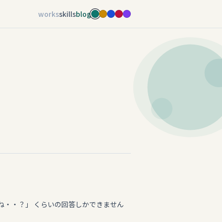
works
skills
blog
ね・・？」 くらいの回答しかできません