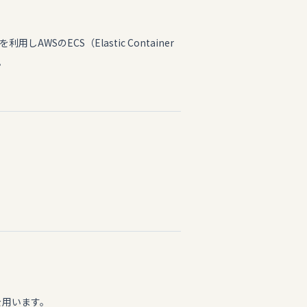
WSのECS（Elastic Container
。
を用います。