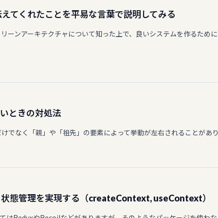
伝えてくれたことを平易な言葉で説明してみる
クリーンアーキテクチャについて知った上で、良いシステムを作るために
が効かないときの対処法
定した要素だけでなく「親」や「祖先」の要素によって挙動が左右されることがあ
て状態管理を実現する（createContext, useContext）
ReduxやRecoilなどがありますが、そのようなパッケージを使わなくてもR