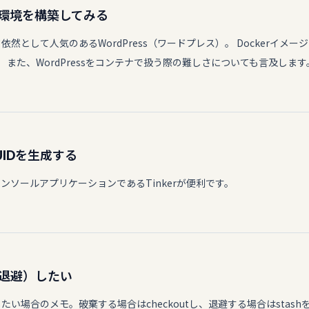
cker環境を構築してみる
て人気のあるWordPress（ワードプレス）。 Dockerイメージを利用しA
す。 また、WordPressをコンテナで扱う際の難しさについても言及します
UIDを生成する
のコンソールアプリケーションであるTinkerが便利です。
は退避）したい
い場合のメモ。破棄する場合はcheckoutし、退避する場合はstash