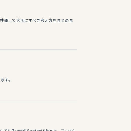
共通して大切にすべき考え方をまとめま
ります。
eactのContext(Hooks、フック)